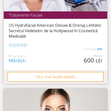
Tratamente Faciale
Nouvelle Blanche International
US Hydrafacial American Deluxe & Drenaj Limfatic:
Timp Rămas
3:50:43
Secretul Vedetelor de la Hollywood în Cosmetică
Medicală!
Alege să ai ten de vedetă!
Discount
20%
0
din
750
Cluj-Napoca
LEI
600
5
Mărăști
LEI
Vezi mai multe detalii