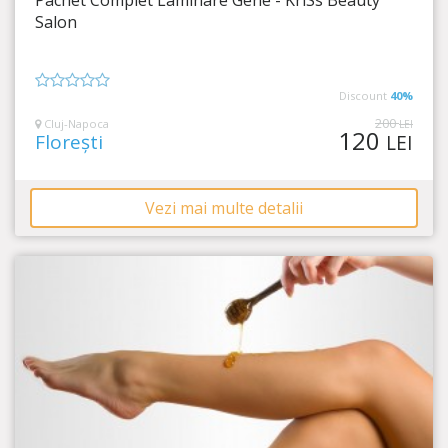
Timp Rămas
4:00:43
Salon
Gene lungi și curbate!
Discount
40%
0
din
200
Cluj-Napoca
LEI
120
5
Florești
LEI
Vezi mai multe detalii