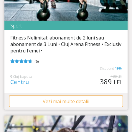
Sport
Cluj Arena Fitness
Fitness Nelimitat: abonament de 2 luni sau
Timp Rămas
4:00:43
abonament de 3 Luni • Cluj Arena Fitness • Exclusiv
pentru Femei •
Corp de invidiat și energie la cote maxime!
(6)
4.5
din 5
Discount
19%
480
Cluj-Napoca
LEI
389
Centru
LEI
Vezi mai multe detalii