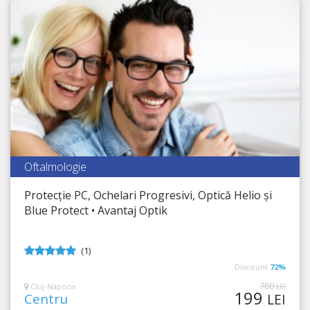
Oftalmologie
Avantaj Optik
Protecție PC, Ochelari Progresivi, Optică Helio și
Timp Rămas
27:50:43
Blue Protect • Avantaj Optik
Ai grijă de sănătatea ochilor tăi!
(1)
5
din 5
Discount
72%
700
Cluj-Napoca
LEI
199
Centru
LEI