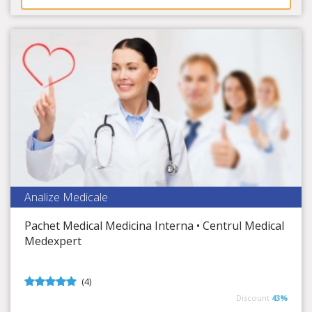
Analize Medicale
Centrul Medical Medexpert
Pachet Medical Medicina Interna • Centrul Medical
Timp Rămas
4:00:43
Medexpert
Analize esențiale pentru sănătatea ta!
(4)
5
din 5
Discount
43%