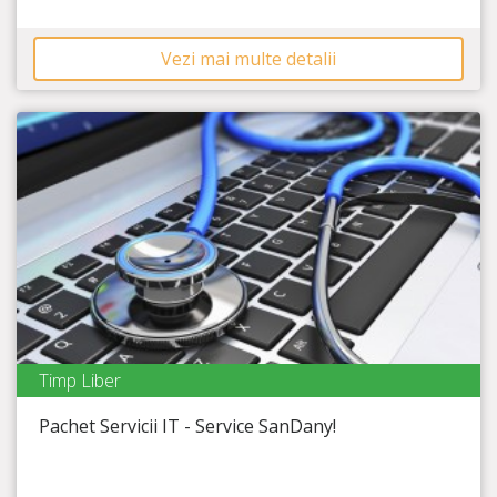
Vezi mai multe detalii
Timp Liber
Service SanDany
Pachet Servicii IT - Service SanDany!
Timp Rămas
4:00:43
Ai probleme cu Laptop-ul sau PC-ul? Soluția este aici!