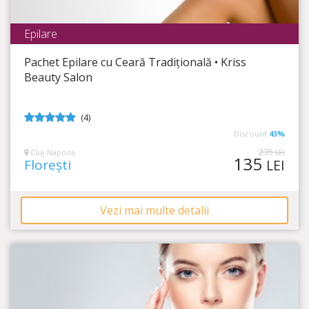
Epilare
KriSs Beauty Salon
Pachet Epilare cu Ceară Tradițională • Kriss
Timp Rămas
4:00:43
Beauty Salon
Descoperă senzația pielii fine, catifelate, fără fire de păr!
(4)
5
din 5
Discount
43%
235
Cluj-Napoca
LEI
135
Florești
LEI
Vezi mai multe detalii