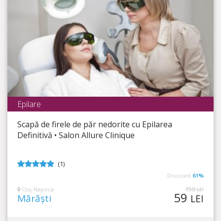
Epilare
Salon Allure - Clinique de Beaute
Scapă de firele de păr nedorite cu Epilarea
Timp Rămas
4:00:43
Definitivă • Salon Allure Clinique
Piele fină indiferent de anotimp!
(1)
5
din 5
Discount
61%
150
Cluj-Napoca
LEI
59
Mărăști
LEI