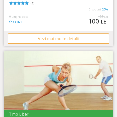
(1)
5
din 5
Discount
20%
125
Cluj-Napoca
LEI
100
Gruia
LEI
Vezi mai multe detalii
Timp Liber