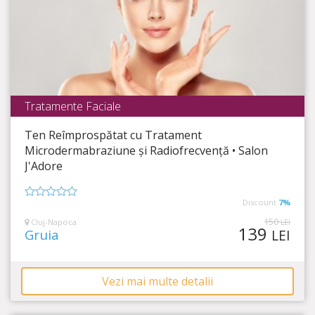
Tratamente Faciale
Salon J`Adore
Ten Reîmprospătat cu Tratament
Timp Rămas
27:50:43
Microdermabraziune și Radiofrecvență • Salon
J'Adore
Efecte spectaculoase pentru un ten perfect!
Discount
7%
0
din
150
Cluj-Napoca
LEI
139
5
Gruia
LEI
Vezi mai multe detalii