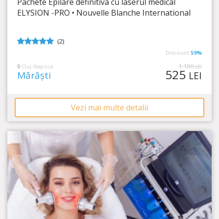
Pachete Epilare definitiva cu laserul medical
Timp Rămas
3:50:43
ELYSION -PRO • Nouvelle Blanche International
Scapă definitiv de firele de păr!
(2)
5
din 5
Discount
59%
1.100
Cluj-Napoca
LEI
525
Mărăști
LEI
Vezi mai multe detalii