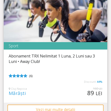
Sport
Away Club
Abonament TRX Nelimitat 1 Luna, 2 Luni sau 3
Timp Rămas
28:00:43
Luni • Away Club!
Un corp impecabil se obține prin antrenament!
(6)
5
din 5
Discount
44%
160
Cluj-Napoca
LEI
89
Mărăști
LEI
Vezi mai multe detalii