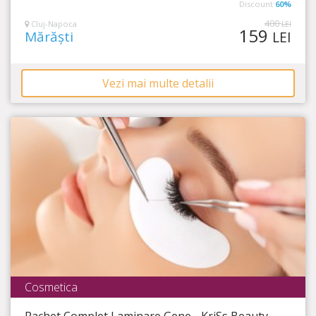
5
din 5
Discount
60%
400
Cluj-Napoca
LEI
159
Mărăști
LEI
Vezi mai multe detalii
Cosmetica
KriSs Beauty Salon
Pachet Complet Laminare Gene - KriSs Beauty