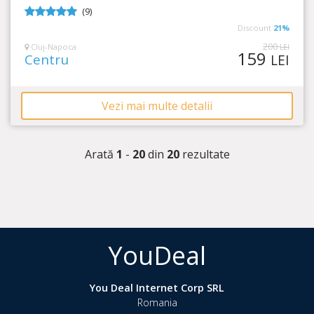
(9)
5
din 5
Discount
21%
200
Cluj-Napoca
LEI
159
Centru
LEI
Vezi mai multe detalii
Arată
1
-
20
din
20
rezultate
YouDeal
You Deal Internet Corp SRL
Romania