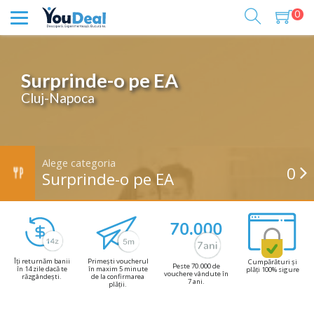
0
Surprinde-o pe EA
Cluj-Napoca
Alege categoria
0
Surprinde-o pe EA
Îți returnăm banii
Primești voucherul
Cumpărături și
Peste 70.000 de
în 14 zile dacă te
în maxim 5 minute
plăți 100% sigure
vouchere vândute în
răzgândești.
de la confirmarea
7 ani.
plății.