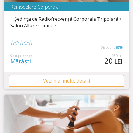
Remodelare Corporala
Salon Allure - Clinique de Beaute
1 Ședința de Radiofrecvență Corporală Tripolară •
Timp Rămas
28:00:43
Salon Allure Clinique
Corp armonios, tonifiat și catifelat!
Discount
87%
0
din
150
Cluj-Napoca
LEI
20
5
Mărăști
LEI
Vezi mai multe detalii