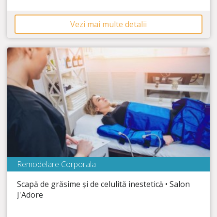
Vezi mai multe detalii
Remodelare Corporala
Salon J`Adore
Scapă de grăsime și de celulită inestetică • Salon
Timp Rămas
27:50:43
J'Adore
Elimină grăsimea și celulita!