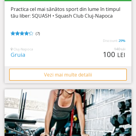
Squash Club Cluj Napoca
Practica cel mai sănătos sport din lume în timpul
Timp Rămas
3:50:43
tău liber: SQUASH • Squash Club Cluj-Napoca
Energie, dinamism, condiție fizică!
(7)
4.14
din
Discount
29%
5
140
Cluj-Napoca
LEI
100
Gruia
LEI
Vezi mai multe detalii