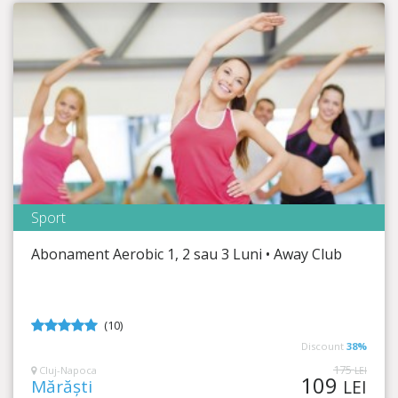
Sport
Away Club
Abonament Aerobic 1, 2 sau 3 Luni • Away Club
Timp Rămas
4:00:43
Menține-te în formă!
(10)
4.9
din 5
Discount
38%
175
Cluj-Napoca
LEI
109
Mărăști
LEI