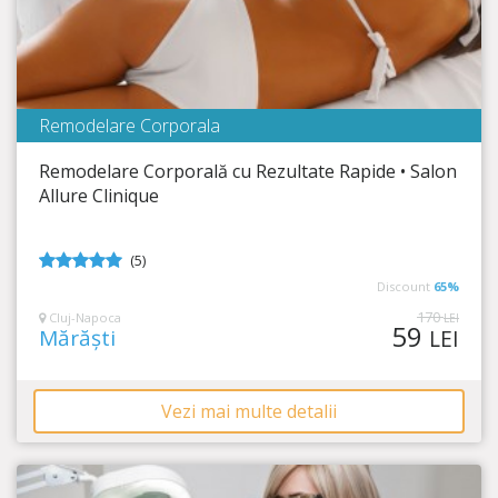
Remodelare Corporala
Salon Allure - Clinique de Beaute
Remodelare Corporală cu Rezultate Rapide • Salon
Timp Rămas
4:00:43
Allure Clinique
Elimină celulita și tonifiază-ți pielea!
(5)
5
din 5
Discount
65%
170
Cluj-Napoca
LEI
59
Mărăști
LEI
Vezi mai multe detalii