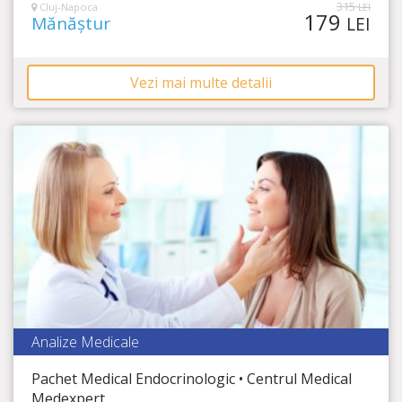
315
Cluj-Napoca
LEI
179
Mănăștur
LEI
Vezi mai multe detalii
Analize Medicale
Centrul Medical Medexpert
Pachet Medical Endocrinologic • Centrul Medical
Timp Rămas
Medexpert