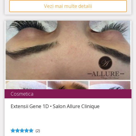
Vezi mai multe detalii
Cosmetica
Salon Allure - Clinique de Beaute
Extensii Gene 1D • Salon Allure Clinique
Timp Rămas
4:00:43
Priviri superbe, de neuitat!
(2)