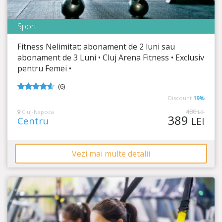
Sport
Cluj Arena Fitness
Fitness Nelimitat: abonament de 2 luni sau
Timp Rămas
13:02:50
abonament de 3 Luni • Cluj Arena Fitness • Exclusiv
pentru Femei •
Corp de invidiat și energie la cote maxime!
(6)
4.5
din 5
Discount
19%
480
Cluj-Napoca
LEI
389
Centru
LEI
Vezi mai multe detalii