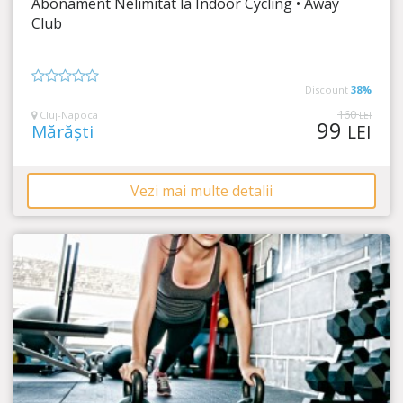
Abonament Nelimitat la Indoor Cycling • Away
Timp Rămas
30:02:50
Club
Distrează-te și slăbește cu Indoor Cycling!
Discount
38%
0
din
160
Cluj-Napoca
LEI
99
5
Mărăști
LEI
Vezi mai multe detalii