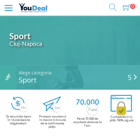
0
Sport
Cluj-Napoca
Alege categoria
5
Sport
Îți returnăm banii
Primești voucherul
Cumpărături și
Peste 70.000 de
în 14 zile dacă te
în maxim 5 minute
plăți 100% sigure
vouchere vândute în
răzgândești.
de la confirmarea
7 ani.
plății.