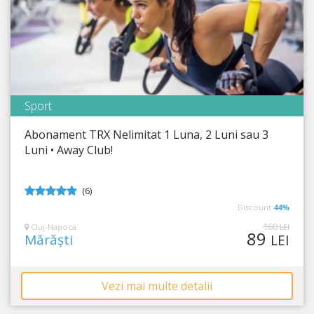
Sport
Away Club
Abonament TRX Nelimitat 1 Luna, 2 Luni sau 3
Timp Rămas
13:02:50
Luni • Away Club!
Un corp impecabil se obține prin antrenament!
(6)
5
din 5
Discount
44%
160
Cluj-Napoca
LEI
89
Mărăști
LEI
Vezi mai multe detalii