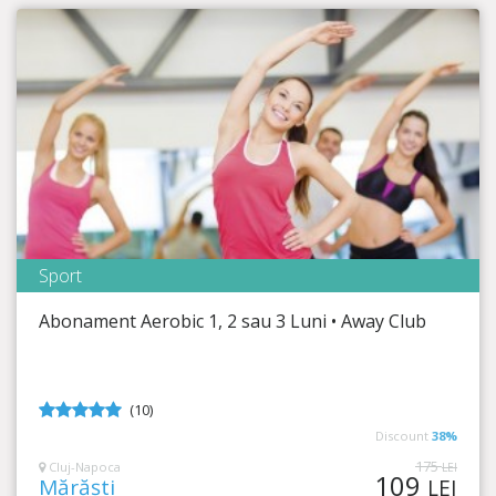
Sport
Away Club
Abonament Aerobic 1, 2 sau 3 Luni • Away Club
Timp Rămas
37:02:50
Menține-te în formă!
(10)
4.9
din 5
Discount
38%
175
Cluj-Napoca
LEI
109
Mărăști
LEI