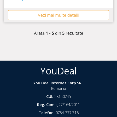
Vezi mai multe detalii
Arată
1
-
5
din
5
rezultate
YouDeal
You Deal Internet Corp SRL
Romania
CUI:
28150245
Reg. Com.:
J27/164/2011
Telefon:
0754-777.716