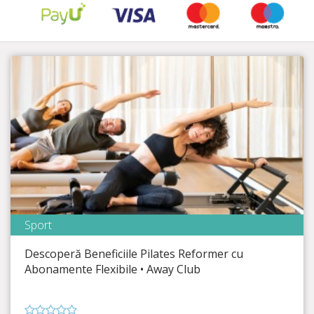
Sport
Away Club
Descoperă Beneficiile Pilates Reformer cu
Timp Rămas
30:31:50
Abonamente Flexibile • Away Club
Nu rata ocazia de a investi în sănătatea și bunăstarea ta!