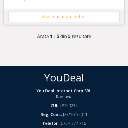
Vezi mai multe detalii
Arată
1
-
5
din
5
rezultate
YouDeal
You Deal Internet Corp SRL
Romania
CUI:
28150245
Reg. Com.:
J27/164/2011
Telefon:
0754-777.716