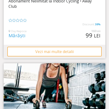
Abonament Nelimitat la Indoor Cycling • Away
Timp Rămas
36:58:21
Club
Distrează-te și slăbește cu Indoor Cycling!
Discount
38%
0
din
160
Cluj-Napoca
LEI
99
5
Mărăști
LEI
Vezi mai multe detalii