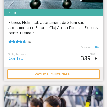
Sport
Cluj Arena Fitness
Fitness Nelimitat: abonament de 2 luni sau
Timp Rămas
19:58:21
abonament de 3 Luni • Cluj Arena Fitness • Exclusiv
pentru Femei •
Corp de invidiat și energie la cote maxime!
(6)
4.5
din 5
Discount
19%
480
Cluj-Napoca
LEI
389
Centru
LEI
Vezi mai multe detalii