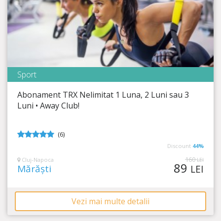
Sport
Away Club
Abonament TRX Nelimitat 1 Luna, 2 Luni sau 3
Timp Rămas
19:58:21
Luni • Away Club!
Un corp impecabil se obține prin antrenament!
(6)
5
din 5
Discount
44%
160
Cluj-Napoca
LEI
89
Mărăști
LEI
Vezi mai multe detalii