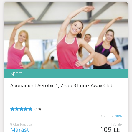
Sport
Away Club
Abonament Aerobic 1, 2 sau 3 Luni • Away Club
Timp Rămas
43:58:21
Menține-te în formă!
(10)
4.9
din 5
Discount
38%
175
Cluj-Napoca
LEI
109
Mărăști
LEI