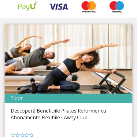
Sport
Away Club
Descoperă Beneficiile Pilates Reformer cu
Timp Rămas
37:27:21
Abonamente Flexibile • Away Club
Nu rata ocazia de a investi în sănătatea și bunăstarea ta!