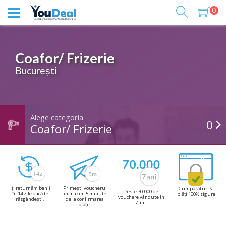
0
Coafor/ Frizerie
București
Alege categoria
0
Coafor/ Frizerie
Îți returnăm banii
Primești voucherul
Cumpărături și
Peste 70.000 de
în 14 zile dacă te
în maxim 5 minute
plăți 100% sigure
vouchere vândute în
răzgândești.
de la confirmarea
7 ani.
plății.