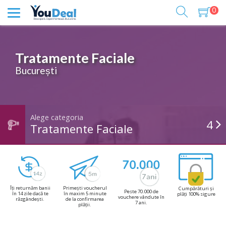
0
Tratamente Faciale
București
Alege categoria
4
Tratamente Faciale
Îți returnăm banii
Primești voucherul
Cumpărături și
Peste 70.000 de
în 14 zile dacă te
în maxim 5 minute
plăți 100% sigure
vouchere vândute în
răzgândești.
de la confirmarea
7 ani.
plății.