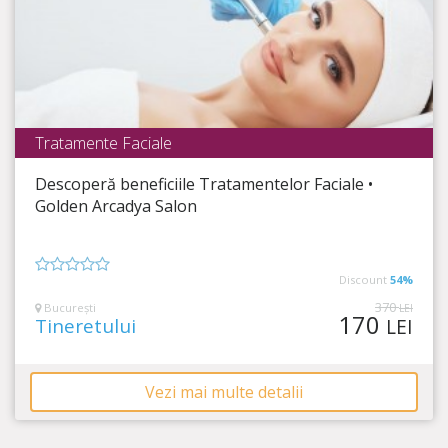
Tratamente Faciale
Golden Arcadya Salon
Descoperă beneficiile Tratamentelor Faciale •
Timp Rămas
11:29:33
Golden Arcadya Salon
Alege să fii frumoasă zi de zi!
Discount
54%
0
din
370
București
LEI
170
5
Tineretului
LEI
Vezi mai multe detalii