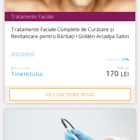
Tratamente Faciale
Golden Arcadya Salon
Tratamente Faciale Complete de Curățare și
Timp Rămas
12:14:33
Revitalizare pentru Bărbați • Golden Arcadya Salon
Formulă specială pentru un ten îngrijit!
Discount
57%
0
din
395
București
LEI
170
5
Tineretului
LEI
Vezi mai multe detalii