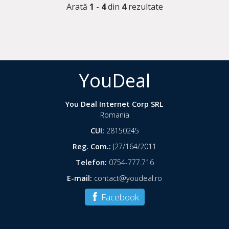
Arată
1
-
4
din
4
rezultate
YouDeal
You Deal Internet Corp SRL
Romania
CUI:
28150245
Reg. Com.:
J27/164/2011
Telefon:
0754-777.716
E-mail:
contact@youdeal.ro
Facebook