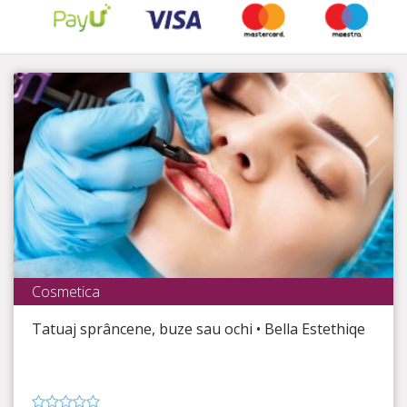
Cosmetica
Bella Esthetiqe
Tatuaj sprâncene, buze sau ochi • Bella Estethiqe
Timp Rămas
26:43:34
Sprâncene conturate, buze pline și ochi bine-definiți!