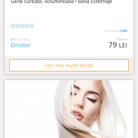
Gene curbate, voluminoase • Bella Estethiqe
Timp Rămas
26:43:34
Conturează-ți genele pentru un efect spectaculos!
Discount
34%
0
din
120
București
LEI
79
5
Dristor
LEI
Vezi mai multe detalii