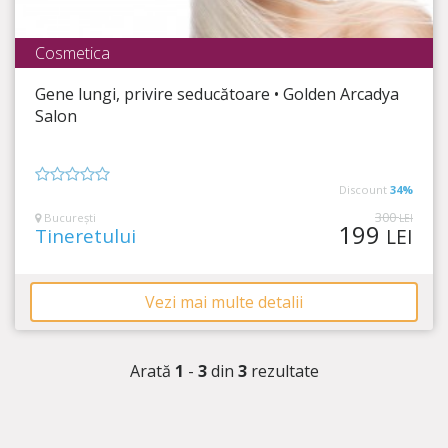
Cosmetica
Golden Arcadya Salon
Gene lungi, privire seducătoare • Golden Arcadya
Timp Rămas
4:38:34
Salon
Genele tale vor arăta perfect, zi de zi!
Discount
34%
0
din
300
București
LEI
199
5
Tineretului
LEI
Vezi mai multe detalii
Arată
1
-
3
din
3
rezultate