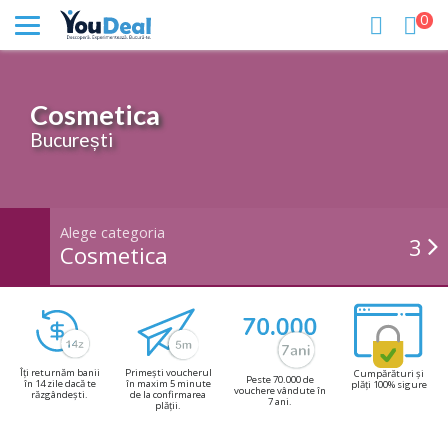
0
Cosmetica
București
Alege categoria
3
Cosmetica
Îți returnăm banii
Primești voucherul
Cumpărături și
Peste 70.000 de
în 14 zile dacă te
în maxim 5 minute
plăți 100% sigure
vouchere vândute în
răzgândești.
de la confirmarea
7 ani.
plății.