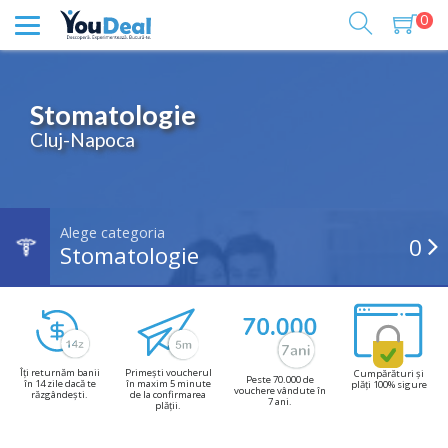
0
Stomatologie
Cluj-Napoca
Alege categoria
0
Stomatologie
Îți returnăm banii
Primești voucherul
Cumpărături și
Peste 70.000 de
în 14 zile dacă te
în maxim 5 minute
plăți 100% sigure
vouchere vândute în
răzgândești.
de la confirmarea
7 ani.
plății.