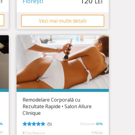
120
I
Florești
LEI
Vezi mai multe detalii
Salon Allure - Clinique de Beaute
Remodelare Corporala
Remodelare Corporală cu
Rezultate Rapide • Salon Allure
Timp Rămas
18:16:49
Clinique
Elimină celulita și tonifiază-ți pielea!
(5)
7%
Discount
65%
5
din 5
170
EI
Cluj-Napoca
LEI