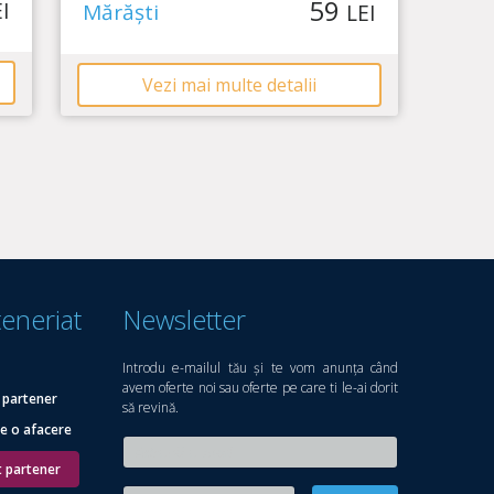
59
I
Mărăști
LEI
Vezi mai multe detalii
teneriat
Newsletter
e
Introdu e-mailul tău și te vom anunța când
avem oferte noi sau oferte pe care ti le-ai dorit
 partener
să revină.
e o afacere
t partener