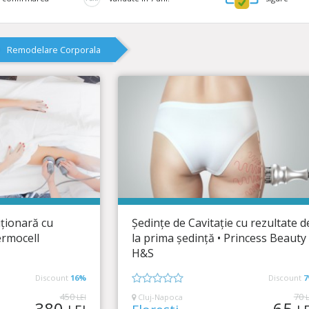
Remodelare Corporala
și remodelare corporală
Princess Beauty H&S
ala
Remodelare Corporala
ționară cu
Ședințe de Cavitație cu rezultate d
rmocell
la prima ședință • Princess Beauty
Timp Rămas
6:36:49
ămas
2:49
H&S
Elimină celulita și tonifiază-ți pielea!
Discount
16%
Discount
tul unei chirurgii
ice!
0
450
70
Cluj-Napoca
LEI
L
380
65
din