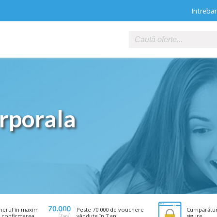
Intrebar
Timp Liber
Frumusețe
Medi
rporala
Sport
Masaje & SPA
Auto
herul în maxim
Peste 70.000 de vouchere
Cumpărături
a confirmarea
vândute în 7 ani.
sigure