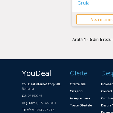
Gruia
Vezi mai mul
Arată
1
-
6
din
6
rezul
YouDeal
Oferte
Des
You Deal Internet Corp SRL
Oferta zilei
Intrebar
Romania
Categorii
Contact
CUI:
28150245
Avanpremiera
Cum fun
Reg. Com.:
J27/164/2011
Toate Ofertele
Despre 
Telefon:
0754-777.716
Relansa