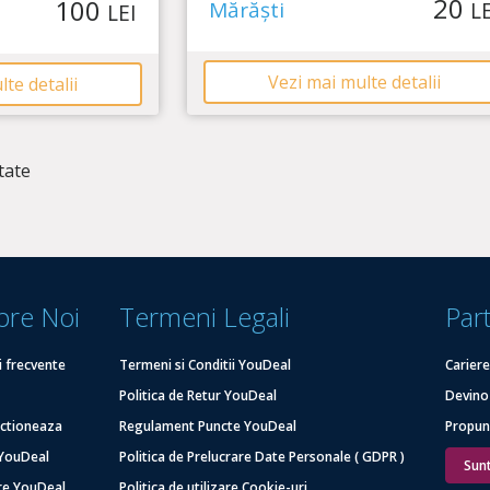
20
100
din
Mărăști
LE
LEI
5
Vezi mai multe detalii
te detalii
tate
pre Noi
Termeni Legali
Par
i frecvente
Termeni si Conditii YouDeal
Carier
Politica de Retur YouDeal
Devino
ctioneaza
Regulament Puncte YouDeal
Propun
YouDeal
Politica de Prelucrare Date Personale ( GDPR )
Sun
re YouDeal
Politica de utilizare Cookie-uri