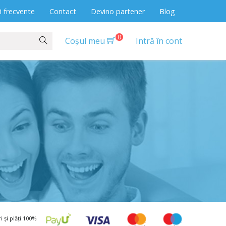
i frecvente
Contact
Devino partener
Blog
0
Coșul meu
Intră în cont
cale
Cadouri Experiențiale
-Moto
Servicii Locale
 și plăți 100%