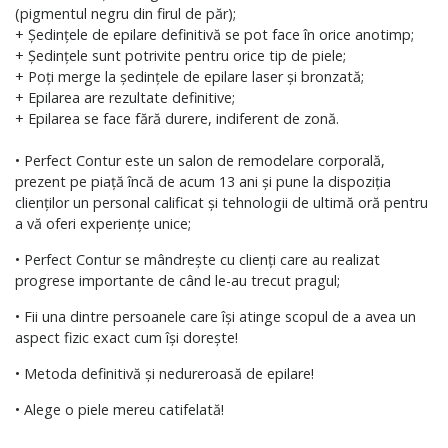
(pigmentul negru din firul de păr);
+ Ședințele de epilare definitivă se pot face în orice anotimp;
+ Ședințele sunt potrivite pentru orice tip de piele;
+ Poți merge la ședințele de epilare laser și bronzată;
+ Epilarea are rezultate definitive;
+ Epilarea se face fără durere, indiferent de zonă.
• Perfect Contur este un salon de remodelare corporală,
prezent pe piață încă de acum 13 ani și pune la dispoziția
clienților un personal calificat și tehnologii de ultimă oră pentru
a vă oferi experiențe unice;
• Perfect Contur se mândrește cu clienți care au realizat
progrese importante de când le-au trecut pragul;
• Fii una dintre persoanele care își atinge scopul de a avea un
aspect fizic exact cum își dorește!
• Metoda definitivă și nedureroasă de epilare!
• Alege o piele mereu catifelată!