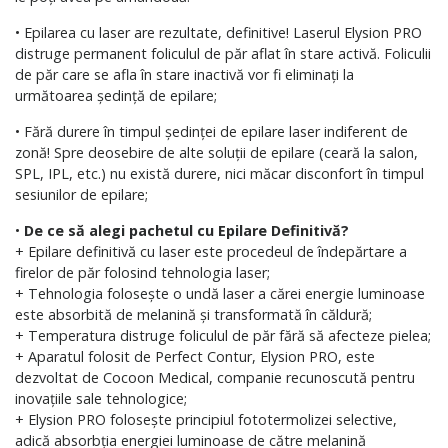
• Epilarea cu laser are rezultate, definitive! Laserul Elysion PRO
distruge permanent foliculul de păr aflat în stare activă. Foliculii
de păr care se afla în stare inactivă vor fi eliminați la
următoarea ședință de epilare;
• Fără durere în timpul ședinței de epilare laser indiferent de
zonă! Spre deosebire de alte soluții de epilare (ceară la salon,
SPL, IPL, etc.) nu există durere, nici măcar disconfort în timpul
sesiunilor de epilare;
•
De ce să alegi pachetul cu Epilare Definitivă?
+ Epilare definitivă cu laser este procedeul de îndepărtare a
firelor de păr folosind tehnologia laser;
+ Tehnologia folosește o undă laser a cărei energie luminoase
este absorbită de melanină și transformată în căldură;
+ Temperatura distruge foliculul de păr fără să afecteze pielea;
+ Aparatul folosit de Perfect Contur, Elysion PRO, este
dezvoltat de Cocoon Medical, companie recunoscută pentru
inovațiile sale tehnologice;
+ Elysion PRO folosește principiul fototermolizei selective,
adică absorbția energiei luminoase de către melanină