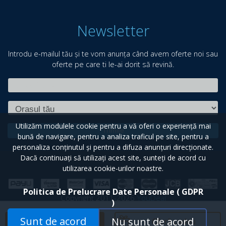
Newsletter
Introdu e-mailul tău și te vom anunța când avem oferte noi sau
oferte pe care ti le-ai dorit să revină.
Utilizăm modulele cookie pentru a vă oferi o experiență mai
Trimite
bună de navigare, pentru a analiza traficul pe site, pentru a
personaliza conținutul și pentru a difuza anunțuri direcționate.
Dacă continuați să utilizați acest site, sunteți de acord cu
utilizarea cookie-urilor noastre.
Politica de Prelucrare Date Personale ( GDPR
Copyright 2011-2026
YouDeal
)
Toate drepturile rezervate.
Sunt de acord
Nu sunt de acord
Adaugă în coș
Oferă cadou