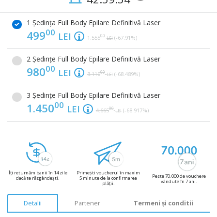
1 Ședința Full Body Epilare Definitivă Laser
00
499
LEI
00
1.555
(-67.91%)
LEI
2 Ședințe Full Body Epilare Definitivă Laser
00
980
LEI
00
3.110
(-68.489%)
LEI
3 Ședințe Full Body Epilare Definitivă Laser
00
1.450
LEI
00
4.665
(-68.917%)
LEI
Îți returnăm banii în 14 zile
Primești voucherul în maxim
Peste 70.000 de vouchere
dacă te răzgândești.
5 minute de la confirmarea
vândute în 7 ani.
plății.
Detalii
Partener
Termeni și conditii