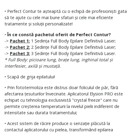
• Perfect Contur te așteaptă cu o echipă de profesioniști gata
să te ajute cu cele mai bune sfaturi și cele mai eficiente
tratamente și soluții personalizate!
•
În ce constă pachetul oferit de Perfect Contur?
->
Pachet 1:
1 Ședința Full Body Epilare Definitivă Laser;
->
Pachet 2:
2 Ședințe Full Body Epilare Definitivă Laser;
->
Pachet 3:
3 Ședințe Full Body Epilare Definitivă Laser.
* Full Body: picioare lung, brațe lung, inghinal total și
interfesier, axilă și mustață.
• Scapă de grija epilatului!
• Prin fototermoliza este distrus doar foliculul de păr, fără
afectarea țesuturilor învecinate. Aplicatorul Elysion PRO este
echipat cu tehnologia exclusivistă "crystal freeze" care nu
permite creșterea temperaturii la nivelul pielii indiferent de
intensitate sau durata tratamentului;
• Acest sistem de răcire produce o senzație plăcută la
contactul aplicatorului cu pielea, transformând epilarea