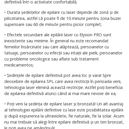
definitivă într-o activitate confortabilă;
• Durata ședințelor de epilare cu laser depinde de zonă și de
pilozitatea, astfel că poate fi de 10 minute pentru zona buzei
superioare sau 60 de minute pentru picior complet;
• Efectele secundare ale epilării laser cu Elysion PRO sunt
inexistente sau minime. În general nu este recomandat
femeilor însărcinate sau care alăptează, persoanelor cu
tatuaje, persoanelor cu infecții sau iritații ale pielii, persoanelor
cu probleme oncologice sau aflate sub tratament
medicamentos;
• Ședințele de epilare definitivă pot avea loc și vara! Spre
deosebire de epilarea SPL care avea restricții în perioada verii,
tehnologia laser elimină această restricție. Astfel poți beneficia
de epilarea definitivă atunci când ai mai mare nevoie de ea;
• Poți veni la ședința de epilare laser și bronzată! Un alt avantaj
al tehnologiei epilării definitive cu lase este posibilitatea epilării
și după expunerea la ultraviolete, fie naturale, fie la solar. Acum
nu mai trebuie să alegi între epilare definitivă și un ten bronzat,
le poți avea pe amândouă!